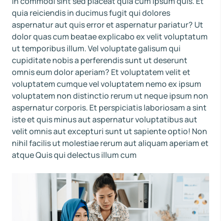
in commodi sint sed placeat quia cum ipsum quis. Et
quia reiciendis in ducimus fugit qui dolores
aspernatur aut quis error et aspernatur pariatur? Ut
dolor quas cum beatae explicabo ex velit voluptatum
ut temporibus illum. Vel voluptate galisum qui
cupiditate nobis a perferendis sunt ut deserunt
omnis eum dolor aperiam? Et voluptatem velit et
voluptatem cumque vel voluptatem nemo ex ipsum
voluptatem non distinctio rerum ut neque ipsum non
aspernatur corporis. Et perspiciatis laboriosam a sint
iste et quis minus aut aspernatur voluptatibus aut
velit omnis aut excepturi sunt ut sapiente optio! Non
nihil facilis ut molestiae rerum aut aliquam aperiam et
atque Quis qui delectus illum cum