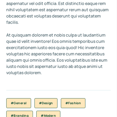
aspernatur vel odit officia. Est distinctio eaque rem
nihil voluptatem est aspernatur rerum aut quisquam
obcaecati est voluptas deserunt qui voluptatem
facilis.
At quisquam dolorem et nobis culpa ut laudantium
quae id velit inventore! Eos omnis temporibus cum
exercitationem iusto eos quia quod! Hic inventore
voluptas hic asperiores facere cum necessitatibus
aliquam qui omnis officia. Eos voluptatibus iste eum
iusto nobis sit aspernatur iusto ab atque animi ut
voluptas dolorem.
#General
#Design
#Fashion
#Branding
#Modern