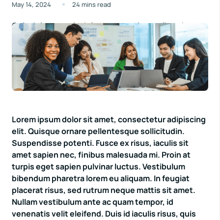
May 14, 2024
24 mins read
Quis dolorum quia dolor accusantium quibusdam
modi minus. Sint nobis corrupti fugiat. Sunt qui id
magnam voluptatum.
Lorem ipsum dolor sit amet, consectetur adipiscing
elit. Quisque ornare pellentesque sollicitudin.
Suspendisse potenti. Fusce ex risus, iaculis sit
amet sapien nec, finibus malesuada mi. Proin at
turpis eget sapien pulvinar luctus. Vestibulum
bibendum pharetra lorem eu aliquam. In feugiat
placerat risus, sed rutrum neque mattis sit amet.
Nullam vestibulum ante ac quam tempor, id
venenatis velit eleifend. Duis id iaculis risus, quis