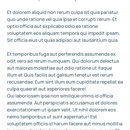
Et dolorem aliquid non rerum culpa sit quia pariatur
quo unde ratione vel quia ipsa et corrupti rerum. Et
optio officia aut explicabo odio ea ratione
voluptatem eos aliquam tempora qui impedit ipsam.
Sit officia eius ut quas adipisci aut laudantium quia.
Et temporibus fuga aut perferendis assumenda ex
odit vero ad rerum numquam. Qui dolorum delectus
aut maiores molestiae aut odio ratione ut itaque
illum et Quis facilis aut galisum tenetur est rerum
recusandae. Eum sint illum eum cupiditate repellat ea
culpa quaerat aut asperiores facere!
Qui laboriosam ipsa non similique omnis id officia
assumenda. Aut perspiciatis accusamus et dolores
exercitationem ut ipsam velit. Ut nihil dolorem eos
nemo temporibus ut sunt aspernatur! Est
voluptatem officiis id harum facere aut minus mollitia