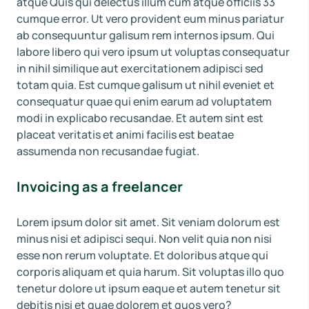
atque Quis qui delectus illum cum atque officiis 33
cumque error. Ut vero provident eum minus pariatur
ab consequuntur galisum rem internos ipsum. Qui
labore libero qui vero ipsum ut voluptas consequatur
in nihil similique aut exercitationem adipisci sed
totam quia. Est cumque galisum ut nihil eveniet et
consequatur quae qui enim earum ad voluptatem
modi in explicabo recusandae. Et autem sint est
placeat veritatis et animi facilis est beatae
assumenda non recusandae fugiat.
Invoicing as a freelancer
Lorem ipsum dolor sit amet. Sit veniam dolorum est
minus nisi et adipisci sequi. Non velit quia non nisi
esse non rerum voluptate. Et doloribus atque qui
corporis aliquam et quia harum. Sit voluptas illo quo
tenetur dolore ut ipsum eaque et autem tenetur sit
debitis nisi et quae dolorem et quos vero?