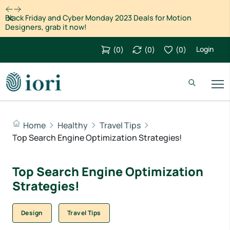
Dismiss
Black Friday and Cyber Monday 2023 Deals for Motion
Designers, grab it now!
Login
(
0
)
(
0
)
(
0
)
Home
Healthy
Travel Tips
Top Search Engine Optimization Strategies!
Top Search Engine Optimization
Strategies!
Design
Travel Tips