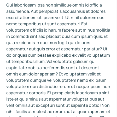
Qui laboriosam ipsa non similique omnis id officia
assumenda. Aut perspiciatis accusamus et dolores
exercitationem ut ipsam velit. Ut nihil dolorem eos
nemo temporibus ut sunt aspernatur! Est
voluptatem officiis id harum facere aut minus mollitia
in commodi sint sed placeat quia cum ipsum quis. Et
quia reiciendis in ducimus fugit qui dolores
aspernatur aut quis error et aspernatur pariatur? Ut
dolor quas cum beatae explicabo ex velit voluptatum
ut temporibus illum. Vel voluptate galisum qui
cupiditate nobis a perferendis sunt ut deserunt
omnis eum dolor aperiam? Et voluptatem velit et
voluptatem cumque vel voluptatem nemo ex ipsum
voluptatem non distinctio rerum ut neque ipsum non
aspernatur corporis. Et perspiciatis laboriosam a sint
iste et quis minus aut aspernatur voluptatibus aut
velit omnis aut excepturi sunt ut sapiente optio! Non
nihil facilis ut molestiae rerum aut aliquam aperiam et