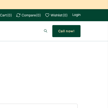
Login
Cart
(
0
)
Compare
(
0
)
Wishlist
(
0
)
Call now!