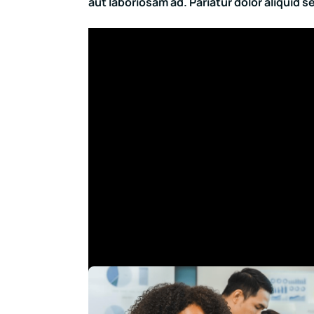
aut laboriosam ad. Pariatur dolor aliquid 