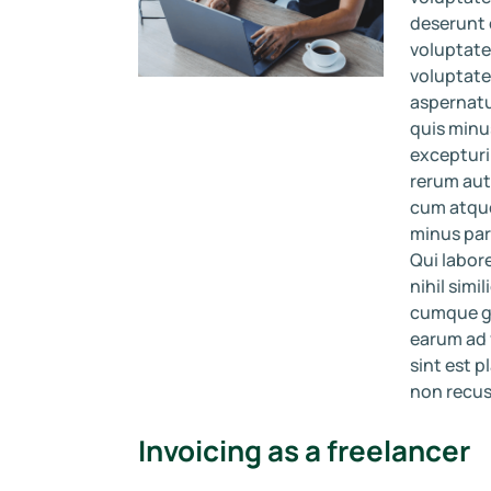
deserunt 
voluptat
voluptate
aspernatur
quis minu
excepturi 
rerum aut
cum atque
minus par
Qui labor
nihil simi
cumque ga
earum ad 
sint est p
non recus
Invoicing as a freelancer