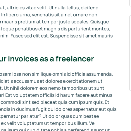
ultricies vitae velit. Ut nulla tellus, eleifend
. In libero urna, venenatis sit amet ornare non,
n mauris pretium at tempor justo sodales. Quisque
atoque penatibus et magnis dis parturient montes,
enim. Fusce sed elit est. Suspendisse sit amet mauris
ur invoices as a freelancer
iosam ipsa non similique omnis id officia assumenda.
iciatis accusamus et dolores exercitationem ut
it. Ut nihil dolorem eos nemo temporibus ut sunt
r! Est voluptatem officiis id harum facere aut minus
in commodi sint sed placeat quia cum ipsum quis. Et
endis in ducimus fugit qui dolores aspernatur aut quis
aspernatur pariatur? Ut dolor quas cum beatae
 ex velit voluptatum ut temporibus illum. Vel
 galisum qui cupiditate nobis a perferendis sunt ut