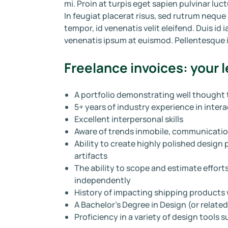
mi. Proin at turpis eget sapien pulvinar l
In feugiat placerat risus, sed rutrum nequ
tempor, id venenatis velit eleifend. Duis id 
venenatis ipsum at euismod. Pellentesque i
Freelance invoices: your 
A portfolio demonstrating well thought
5+ years of industry experience in intera
Excellent interpersonal skills
Aware of trends inmobile, communicatio
Ability to create highly polished desi
artifacts
The ability to scope and estimate efforts
independently
History of impacting shipping products 
A Bachelor’s Degree in Design (or related
Proficiency in a variety of design tools 