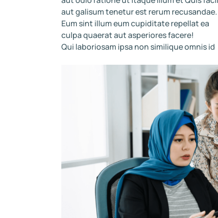
aut galisum tenetur est rerum recusandae.
Eum sint illum eum cupiditate repellat ea
culpa quaerat aut asperiores facere!
Qui laboriosam ipsa non similique omnis id