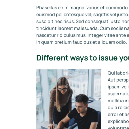
Phasellus enim magna, varius et commodo ut, 
euismod pellentesque vel, sagittis vel justo
suscipit nec risus. Sed consequat justo no
tincidunt laoreet malesuada. Cum sociis n
nascetur ridiculus mus. Integer vitae ante 
in quam pretium faucibus et aliquam odio.
Different ways to issue yo
Qui labor
Aut persp
ipsam vel
aspernatu
mollitia 
quia reici
error et 
explicabo
voluptate