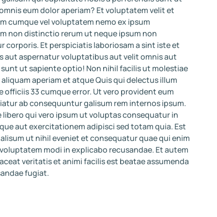
omnis eum dolor aperiam? Et voluptatem velit et
em cumque vel voluptatem nemo ex ipsum
m non distinctio rerum ut neque ipsum non
 corporis. Et perspiciatis laboriosam a sint iste et
s aut aspernatur voluptatibus aut velit omnis aut
sunt ut sapiente optio! Non nihil facilis ut molestiae
 aliquam aperiam et atque Quis qui delectus illum
 officiis 33 cumque error. Ut vero provident eum
iatur ab consequuntur galisum rem internos ipsum.
e libero qui vero ipsum ut voluptas consequatur in
lique aut exercitationem adipisci sed totam quia. Est
lisum ut nihil eveniet et consequatur quae qui enim
voluptatem modi in explicabo recusandae. Et autem
laceat veritatis et animi facilis est beatae assumenda
andae fugiat.