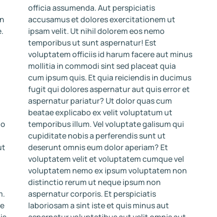
officia assumenda. Aut perspiciatis
on
accusamus et dolores exercitationem ut
ipsam velit. Ut nihil dolorem eos nemo
temporibus ut sunt aspernatur! Est
voluptatem officiis id harum facere aut minus
mollitia in commodi sint sed placeat quia
cum ipsum quis. Et quia reiciendis in ducimus
fugit qui dolores aspernatur aut quis error et
aspernatur pariatur? Ut dolor quas cum
beatae explicabo ex velit voluptatum ut
bo
temporibus illum. Vel voluptate galisum qui
cupiditate nobis a perferendis sunt ut
ut
deserunt omnis eum dolor aperiam? Et
voluptatem velit et voluptatem cumque vel
voluptatem nemo ex ipsum voluptatem non
distinctio rerum ut neque ipsum non
m.
aspernatur corporis. Et perspiciatis
laboriosam a sint iste et quis minus aut
is
aspernatur voluptatibus aut velit omnis aut