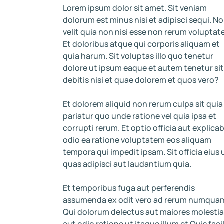
Lorem ipsum dolor sit amet. Sit veniam
dolorum est minus nisi et adipisci sequi. N
velit quia non nisi esse non rerum voluptate.
Et doloribus atque qui corporis aliquam et
quia harum. Sit voluptas illo quo tenetur
dolore ut ipsum eaque et autem tenetur sit
debitis nisi et quae dolorem et quos vero?
Et dolorem aliquid non rerum culpa sit quia
pariatur quo unde ratione vel quia ipsa et
corrupti rerum. Et optio officia aut explica
odio ea ratione voluptatem eos aliquam
tempora qui impedit ipsam. Sit officia eius 
quas adipisci aut laudantium quia.
Et temporibus fuga aut perferendis
assumenda ex odit vero ad rerum numqua
Qui dolorum delectus aut maiores molestiae
aut odio ratione ut itaque illum et Quis facil