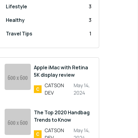
Lifestyle
3
Healthy
3
Travel Tips
1
Apple iMac with Retina
5K display review
CATSON
May 14,
DEV
2024
The Top 2020 Handbag
Trends to Know
CATSON
May 14,
DEV
2024