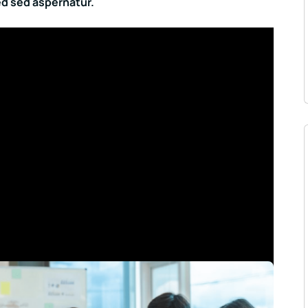
sed sed aspernatur.