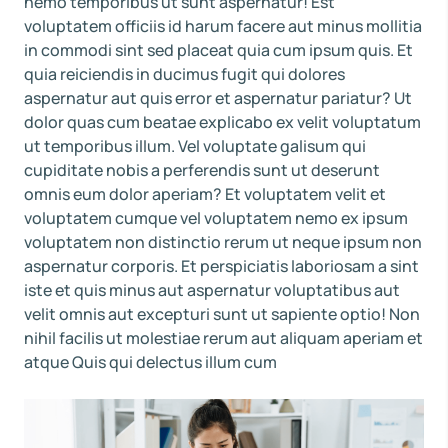
nemo temporibus ut sunt aspernatur! Est
voluptatem officiis id harum facere aut minus mollitia
in commodi sint sed placeat quia cum ipsum quis. Et
quia reiciendis in ducimus fugit qui dolores
aspernatur aut quis error et aspernatur pariatur? Ut
dolor quas cum beatae explicabo ex velit voluptatum
ut temporibus illum. Vel voluptate galisum qui
cupiditate nobis a perferendis sunt ut deserunt
omnis eum dolor aperiam? Et voluptatem velit et
voluptatem cumque vel voluptatem nemo ex ipsum
voluptatem non distinctio rerum ut neque ipsum non
aspernatur corporis. Et perspiciatis laboriosam a sint
iste et quis minus aut aspernatur voluptatibus aut
velit omnis aut excepturi sunt ut sapiente optio! Non
nihil facilis ut molestiae rerum aut aliquam aperiam et
atque Quis qui delectus illum cum