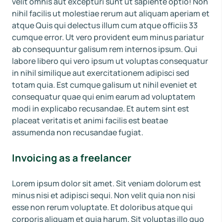
velit omnis aut excepturi sunt ut sapiente optio! Non
nihil facilis ut molestiae rerum aut aliquam aperiam et
atque Quis qui delectus illum cum atque officiis 33
cumque error. Ut vero provident eum minus pariatur
ab consequuntur galisum rem internos ipsum. Qui
labore libero qui vero ipsum ut voluptas consequatur
in nihil similique aut exercitationem adipisci sed
totam quia. Est cumque galisum ut nihil eveniet et
consequatur quae qui enim earum ad voluptatem
modi in explicabo recusandae. Et autem sint est
placeat veritatis et animi facilis est beatae
assumenda non recusandae fugiat.
Invoicing as a freelancer
Lorem ipsum dolor sit amet. Sit veniam dolorum est
minus nisi et adipisci sequi. Non velit quia non nisi
esse non rerum voluptate. Et doloribus atque qui
corporis aliquam et quia harum. Sit voluptas illo quo