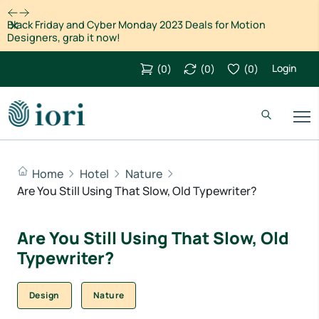
Dismiss
Black Friday and Cyber Monday 2023 Deals for Motion
Designers, grab it now!
Login
(
0
)
(
0
)
(
0
)
Home
Hotel
Nature
Are You Still Using That Slow, Old Typewriter?
Are You Still Using That Slow, Old
Typewriter?
Design
Nature