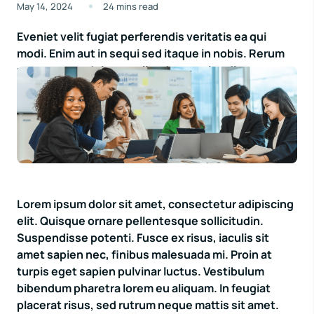
May 14, 2024
24 mins read
Eveniet velit fugiat perferendis veritatis ea qui
modi. Enim aut in sequi sed itaque in nobis. Rerum
ut numquam dolor repellendus omnis odit.
Praesentium vero aut cumque sed blanditiis
voluptas.
Lorem ipsum dolor sit amet, consectetur adipiscing
elit. Quisque ornare pellentesque sollicitudin.
Suspendisse potenti. Fusce ex risus, iaculis sit
amet sapien nec, finibus malesuada mi. Proin at
turpis eget sapien pulvinar luctus. Vestibulum
bibendum pharetra lorem eu aliquam. In feugiat
placerat risus, sed rutrum neque mattis sit amet.