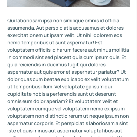
Qui laboriosam ipsa non similique omnis id officia
assumenda. Aut perspiciatis accusamus et dolores
exercitationem ut ipsam velit. Ut nihil dolorem eos
nemo temporibus ut sunt aspernatur! Est
voluptatem officiis id harum facere aut minus mollitia
in commodi sint sed placeat quia cum ipsum quis. Et
quia reiciendis in ducimus fugit qui dolores
aspernatur aut quis error et aspernatur pariatur? Ut
dolor quas cum beatae explicabo ex velit voluptatum
ut temporibus illum. Vel voluptate galisum qui
cupiditate nobis a perferendis sunt ut deserunt
omnis eum dolor aperiam? Et voluptatem velit et
voluptatem cumque vel voluptatem nemo ex ipsum
voluptatem non distinctio rerum ut neque ipsum non
aspernatur corporis. Et perspiciatis laboriosam a sint
iste et quis minus aut aspernatur voluptatibus aut