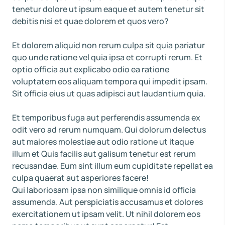
tenetur dolore ut ipsum eaque et autem tenetur sit
debitis nisi et quae dolorem et quos vero?
Et dolorem aliquid non rerum culpa sit quia pariatur
quo unde ratione vel quia ipsa et corrupti rerum. Et
optio officia aut explicabo odio ea ratione
voluptatem eos aliquam tempora qui impedit ipsam.
Sit officia eius ut quas adipisci aut laudantium quia.
Et temporibus fuga aut perferendis assumenda ex
odit vero ad rerum numquam. Qui dolorum delectus
aut maiores molestiae aut odio ratione ut itaque
illum et Quis facilis aut galisum tenetur est rerum
recusandae. Eum sint illum eum cupiditate repellat ea
culpa quaerat aut asperiores facere!
Qui laboriosam ipsa non similique omnis id officia
assumenda. Aut perspiciatis accusamus et dolores
exercitationem ut ipsam velit. Ut nihil dolorem eos