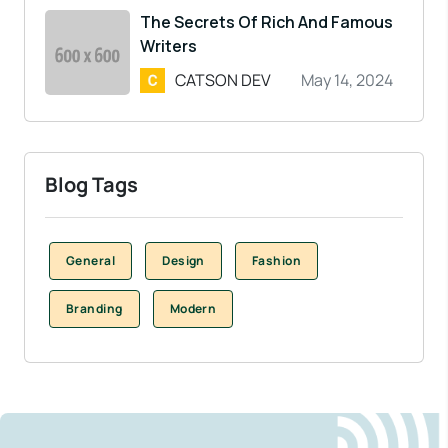
The Secrets Of Rich And Famous
Writers
CATSON DEV
May 14, 2024
Blog Tags
General
Design
Fashion
Branding
Modern