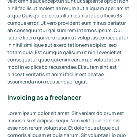
velit omnis aut excepturi sunt ut sapiente optio! Non
nihil facilis ut molestiae rerum aut aliquam aperiam et
atque Quis qui delectus illum cum atque officiis 33
cumque error. Ut vero provident eum minus pariatur
ab consequuntur galisum rem internos ipsum. Qui
labore libero qui vero ipsum ut voluptas consequatur
in nihil similique aut exercitationem adipisci sed
totam quia. Est cumque galisum ut nihil eveniet et
consequatur quae qui enim earum ad voluptatem
modi in explicabo recusandae. Et autem sint est
placeat veritatis et animi facilis est beatae
assumenda non recusandae fugiat.
Invoicing as a freelancer
Lorem ipsum dolor sit amet. Sit veniam dolorum est
minus nisi et adipisci sequi. Non velit quia non nisi
esse non rerum voluptate. Et doloribus atque qui
corporis aliquam et quia harum. Sit voluptas illo quo