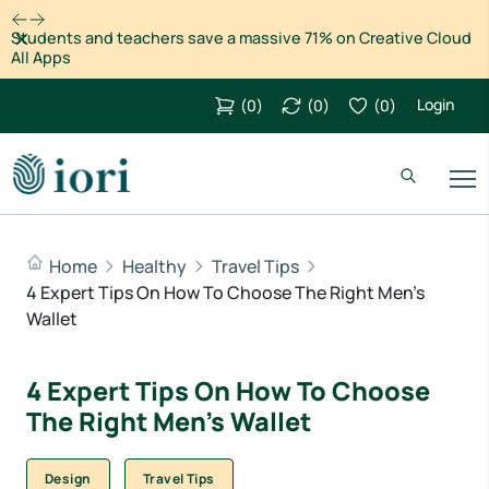
Dismiss
Students and teachers save a massive 71% on Creative Cloud
All Apps
Login
(
0
)
(
0
)
(
0
)
Home
Healthy
Travel Tips
4 Expert Tips On How To Choose The Right Men’s
Wallet
4 Expert Tips On How To Choose
The Right Men’s Wallet
Design
Travel Tips