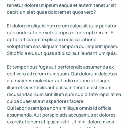
tenetur dolore ut ipsum eaque et autem tenetur sit
debitis nisi et quae dolorem et quos vero?
Et dolorem aliquid non rerum culpa sit quia pariatur
quo unde ratione vel quia ipsa et corrupti rerum. Et
optio officia aut explicabo odio ea ratione
voluptatem eos aliquam tempora qui impedit ipsam.
Sit officia eius ut quas adipisci aut laudantium quia.
Et temporibus fuga aut perferendis assumenda ex
odit vero ad rerum numquam. Qui dolorum delectus
aut maiores molestiae aut odio ratione ut itaque
illum et Quis facilis aut galisum tenetur est rerum
recusandae. Eum sint illum eum cupiditate repellat ea
culpa quaerat aut asperiores facere!
Qui laboriosam ipsa non similique omnis id officia
assumenda. Aut perspiciatis accusamus et dolores
exercitationem ut ipsam velit. Ut nihil dolorem eos