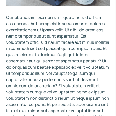
Qui laboriosam ipsa non similique omnis id officia
assumenda. Aut perspiciatis accusamus et dolores
exercitationem ut ipsam velit. Ut nihil dolorem eos
nemo temporibus ut sunt aspernatur! Est
voluptatem officiis id harum facere aut minus mollitia
in commodi sint sed placeat quia cum ipsum quis. Et
quia reiciendis in ducimus fugit qui dolores
aspernatur aut quis error et aspernatur pariatur? Ut
dolor quas cum beatae explicabo ex velit voluptatum
ut temporibus illum. Vel voluptate galisum qui
cupiditate nobis a perferendis sunt ut deserunt
omnis eum dolor aperiam? Et voluptatem velit et
voluptatem cumque vel voluptatem nemo ex ipsum
voluptatem non distinctio rerum ut neque ipsum non
aspernatur corporis. Et perspiciatis laboriosam a sint
iste et quis minus aut aspernatur voluptatibus aut