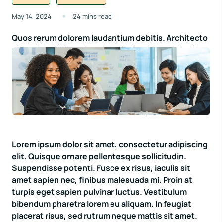
May 14, 2024
24 mins read
Quos rerum dolorem laudantium debitis. Architecto
sit et sit mollitia soluta eum. Molestias et qui velit.
Amet repellat repudiandae autem dicta molestiae
dolorum.
Lorem ipsum dolor sit amet, consectetur adipiscing
elit. Quisque ornare pellentesque sollicitudin.
Suspendisse potenti. Fusce ex risus, iaculis sit
amet sapien nec, finibus malesuada mi. Proin at
turpis eget sapien pulvinar luctus. Vestibulum
bibendum pharetra lorem eu aliquam. In feugiat
placerat risus, sed rutrum neque mattis sit amet.