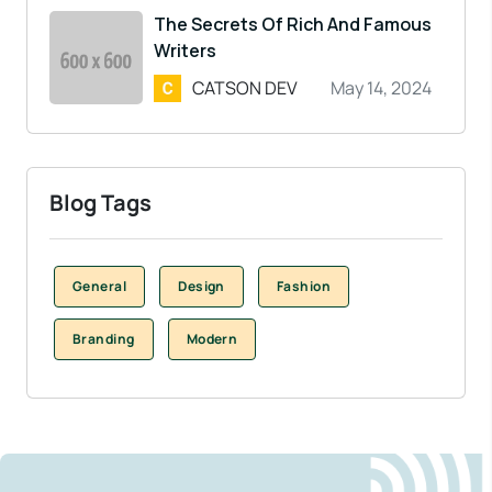
The Secrets Of Rich And Famous
Writers
CATSON DEV
May 14, 2024
Blog Tags
General
Design
Fashion
Branding
Modern