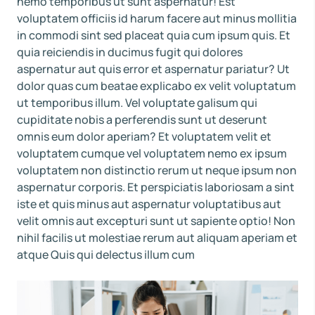
nemo temporibus ut sunt aspernatur! Est
voluptatem officiis id harum facere aut minus mollitia
in commodi sint sed placeat quia cum ipsum quis. Et
quia reiciendis in ducimus fugit qui dolores
aspernatur aut quis error et aspernatur pariatur? Ut
dolor quas cum beatae explicabo ex velit voluptatum
ut temporibus illum. Vel voluptate galisum qui
cupiditate nobis a perferendis sunt ut deserunt
omnis eum dolor aperiam? Et voluptatem velit et
voluptatem cumque vel voluptatem nemo ex ipsum
voluptatem non distinctio rerum ut neque ipsum non
aspernatur corporis. Et perspiciatis laboriosam a sint
iste et quis minus aut aspernatur voluptatibus aut
velit omnis aut excepturi sunt ut sapiente optio! Non
nihil facilis ut molestiae rerum aut aliquam aperiam et
atque Quis qui delectus illum cum